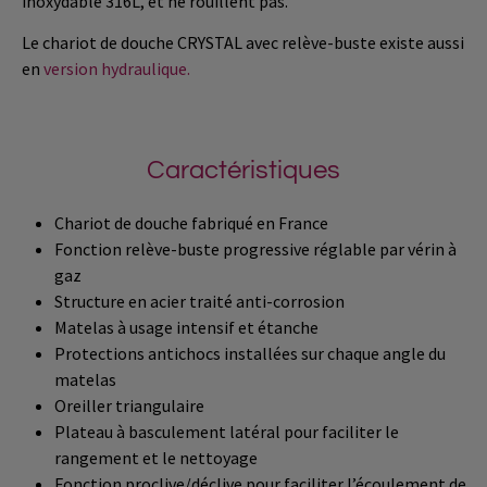
inoxydable 316L, et ne rouillent pas.
Le chariot de douche
CRYSTAL
avec relève-buste existe aussi
en
version hydraulique.
Caractéristiques
Chariot de douche fabriqué en France
Fonction relève-buste progressive réglable par vérin à
gaz
Structure en acier traité anti-corrosion
Matelas à usage intensif et étanche
Protections antichocs installées sur chaque angle du
matelas
Oreiller triangulaire
Plateau à basculement latéral pour faciliter le
rangement et le nettoyage
Fonction proclive/déclive pour faciliter l’écoulement de