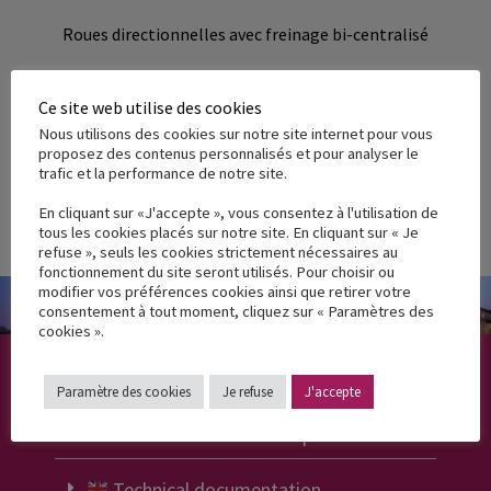
Roues directionnelles avec freinage bi-centralisé
Ce site web utilise des cookies
Nous utilisons des cookies sur notre site internet pour vous
proposez des contenus personnalisés et pour analyser le
trafic et la performance de notre site.
Maniable, léger et stable grâce à une conception
En cliquant sur «J'accepte », vous consentez à l'utilisation de
unique
tous les cookies placés sur notre site. En cliquant sur « Je
refuse », seuls les cookies strictement nécessaires au
fonctionnement du site seront utilisés. Pour choisir ou
modifier vos préférences cookies ainsi que retirer votre
consentement à tout moment, cliquez sur « Paramètres des
cookies ».
Documentation
Paramètre des cookies
Je refuse
J'accepte
Documentation technique
Technical documentation