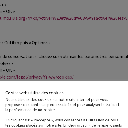
er »
r « OK »
rt.mozilla.org/fr/kb/Activer%20et%20d%C3%A9sactiver%20les%
 « Outils » puis « Options »
 de conservation », cliquez sur « utiliser les paramètres personnal
ookies »
r « OK »
ple.com/legal/privacy/fr-ww/cookies/
Ce site web utilise des cookies
 Safari », puis « Préférences »
Nous utilisons des cookies sur notre site internet pour vous
proposez des contenus personnalisés et pour analyser le trafic et
« Jamais »
la performance de notre site.
déjà sauvegardés sur votre ordinateur, cliquez sur « Afficher les cook
En cliquant sur «J'accepte », vous consentez à l'utilisation de tous
ort.google.com/chrome/bin/answer.py?hl=fr&hlrm=en&answer=
les cookies placés sur notre site. En cliquant sur « Je refuse », seuls