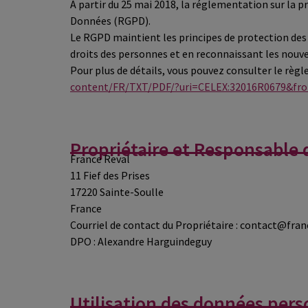
À partir du 25 mai 2018, la réglementation sur la 
Données (RGPD).
Le RGPD maintient les principes de protection des 
droits des personnes et en reconnaissant les nouv
Pour plus de détails, vous pouvez consulter le règ
content/FR/TXT/PDF/?uri=CELEX:32016R0679&fr
Propriétaire et Responsable 
France Reval
11 Fief des Prises
17220 Sainte-Soulle
France
Courriel de contact du Propriétaire : contact@fra
DPO : Alexandre Harguindeguy
Utilisation des données perso