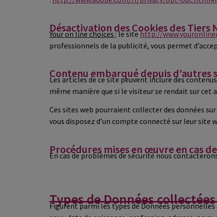
Désactivation des Cookies des Tiers N
Your on line choices
: le site
http://www.youronline
professionnels de la publicité, vous permet d’accepte
Contenu embarqué depuis d’autres si
Les articles de ce site peuvent inclure des contenu
même manière que si le visiteur se rendait sur cet a
Ces sites web pourraient collecter des données sur 
vous disposez d’un compte connecté sur leur site 
Procédures mises en œuvre en cas de 
En cas de problèmes de sécurité nous contacterons
Types de Données collectées 
Figurent parmi les types de Données personnelles q