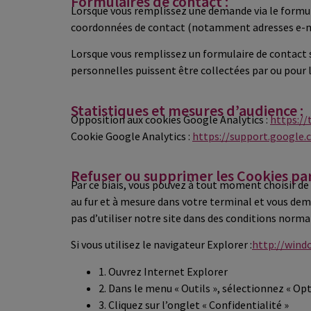
Formulaires de contact :
Lorsque vous remplissez une demande via le formula
coordonnées de contact (notamment adresses e-ma
Lorsque vous remplissez un formulaire de contact 
personnelles puissent être collectées par ou pour 
Statistiques et mesures d’audience :
Opposition aux cookies Google Analytics :
https:/
Cookie Google Analytics :
https://support.google.
Refuser ou supprimer les Cookies par 
Par ce biais, vous pouvez à tout moment choisir de
au fur et à mesure dans votre terminal et vous dem
pas d’utiliser notre site dans des conditions norm
Si vous utilisez le navigateur Explorer :
http://wind
1. Ouvrez Internet Explorer
2. Dans le menu « Outils », sélectionnez « Op
3. Cliquez sur l’onglet « Confidentialité »