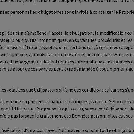
 code postal, ville, numéro de téléphone, Données d’utilisation et 
nnées personnelles obligatoires sont invités à contacter le Propri
priées afin d’empêcher l’accès, la divulgation, la modification ou
inateurs ou d’outils informatiques, en suivant les procédures et l
nnées peuvent être accessibles, dans certains cas, à certaines cat
ice juridique, administration du système) ou à des parties externes
sseurs d’hébergement, les entreprises informatiques, les agences 
e mise à jour de ces parties peut être demandée à tout moment au 
s relatives aux Utilisateurs si l’une des conditions suivantes s’app
our une ou plusieurs finalités spécifiques ; A noter : Selon certai
 que l’Utilisateur s’y oppose (« opt-out »), sans avoir à dépendre 
tefois pas lorsque le traitement des Données personnelles est soum
l’exécution d’un accord avec l’Utilisateur ou pour toute obligation 