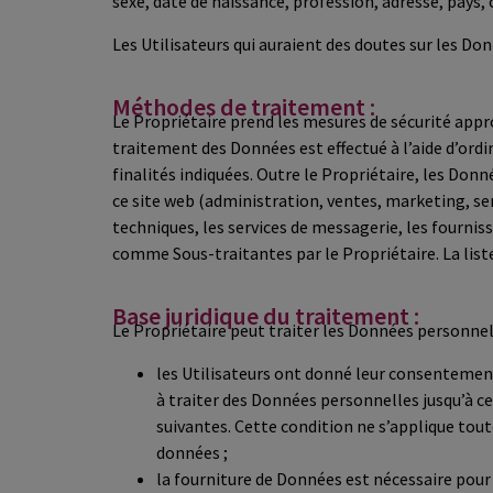
sexe, date de naissance, profession, adresse, pays,
Les Utilisateurs qui auraient des doutes sur les Do
Méthodes de traitement :
Le Propriétaire prend les mesures de sécurité appro
traitement des Données est effectué à l’aide d’ord
finalités indiquées. Outre le Propriétaire, les Do
ce site web (administration, ventes, marketing, serv
techniques, les services de messagerie, les fourni
comme Sous-traitantes par le Propriétaire. La list
Base juridique du traitement :
Le Propriétaire peut traiter les Données personnelle
les Utilisateurs ont donné leur consentement p
à traiter des Données personnelles jusqu’à ce
suivantes. Cette condition ne s’applique tou
données ;
la fourniture de Données est nécessaire pour 