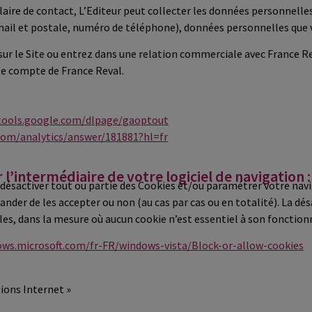
ire de contact, L’Editeur peut collecter les données personnelles
il et postale, numéro de téléphone), données personnelles que
sur le Site ou entrez dans une relation commerciale avec France 
le compte de France Reval.
/tools.google.com/dlpage/gaoptout
com/analytics/answer/181881?hl=fr
l’intermédiaire de votre logiciel de navigation :
 désactiver tout ou partie des Cookies et/ou paramétrer votre navi
ander de les accepter ou non (au cas par cas ou en totalité). La d
ales, dans la mesure où aucun cookie n’est essentiel à son fonctio
ows.microsoft.com/fr-FR/windows-vista/Block-or-allow-cookies
tions Internet »