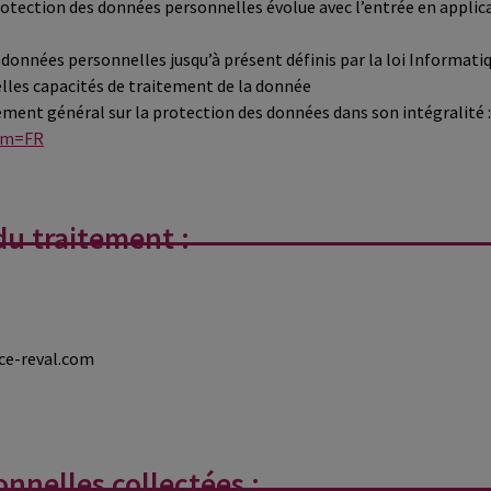
protection des données personnelles évolue avec l’entrée en appli
données personnelles jusqu’à présent définis par la loi Informatiq
elles capacités de traitement de la donnée
lement général sur la protection des données dans son intégralité 
om=FR
du traitement :
nce-reval.com
nnelles collectées :