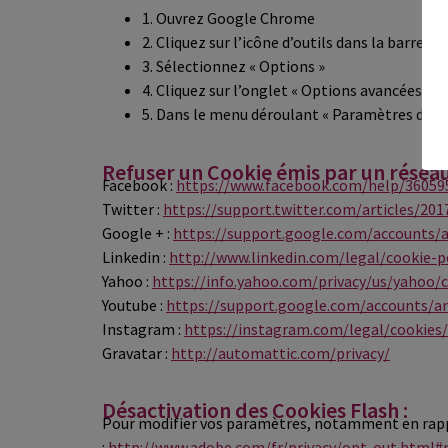
1. Ouvrez Google Chrome
2. Cliquez sur l’icône d’outils dans la barre d
3. Sélectionnez « Options »
4. Cliquez sur l’onglet « Options avancées »
5. Dans le menu déroulant « Paramètres des c
Refuser un Cookie émis par un réseau 
Facebook :
https://www.facebook.com/help/36059
Twitter :
https://support.twitter.com/articles/20
Google + :
https://support.google.com/accounts/
Linkedin :
http://www.linkedin.com/legal/cookie-p
Yahoo :
https://info.yahoo.com/privacy/us/yahoo/
Youtube :
https://support.google.com/accounts/a
Instagram :
https://instagram.com/legal/cookies/
Gravatar :
http://automattic.com/privacy/
Désactivation des Cookies Flash :
Pour modifier vos paramètres, notamment en rappor
:
http://www.adobe.com/fr/privacy/opt-out.html