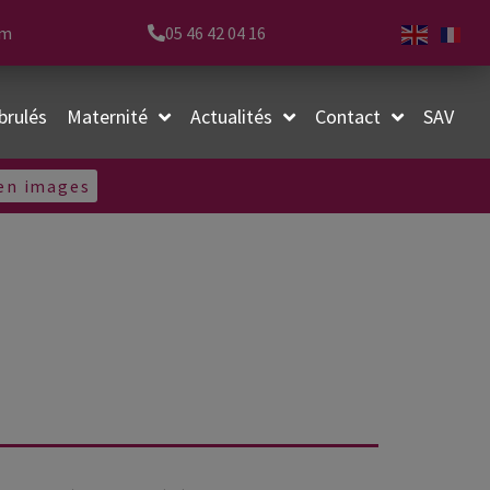
om
05 46 42 04 16
brulés
Maternité
Actualités
Contact
SAV
 en images