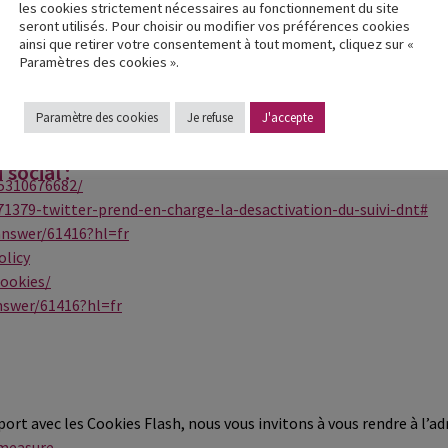
les cookies strictement nécessaires au fonctionnement du site
seront utilisés. Pour choisir ou modifier vos préférences cookies
e menu
ainsi que retirer votre consentement à tout moment, cliquez sur «
Paramètres des cookies ».
ookies », sélectionnez « Bloquer tous les cookies »
Paramètre des cookies
Je refuse
J'accepte
social :
5310676682/
171379-twitter-prend-en-charge-la-desactivation-du-suivi-dnt#
answer/61416?hl=fr
olicy
cookies/
nswer/61416?hl=fr
t avec les Cookies Flash, nous vous invitons à vous rendre à l’ad
#measure