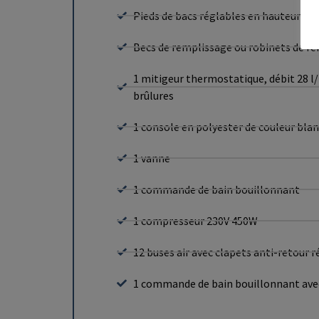
Pieds de bacs réglables en hauteur
Becs de remplissage ou robinets de re
1 mitigeur thermostatique, débit 28 l/m
brûlures
1 console en polyester de couleur bla
1 vanne
1 commande de bain bouillonnant
1 compresseur 230V 450W
12 buses air avec clapets anti-retour re
1 commande de bain bouillonnant avec r