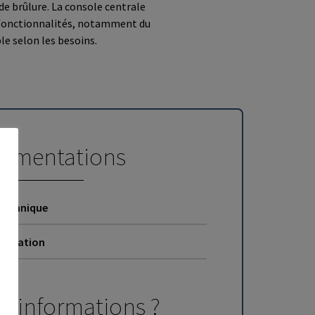
de brûlure. La console centrale
 fonctionnalités, notamment du
le selon les besoins.
umentations
technique
entation
d'informations ?