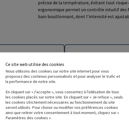
précise de la température, évitant tout risque 
ergonomique permet un contrôle intuitif des
bain bouillonnant, dont l’intensité est ajustab
inférieurs
Doc
Ce site web utilise des cookies
Nous utilisons des cookies sur notre site internet pour vous
proposez des contenus personnalisés et pour analyser le trafic et
la performance de notre site.
Documentation 
En cliquant sur «J'accepte », vous consentez à l'utilisation de tous
les cookies placés sur notre site. En cliquant sur « Je refuse », seuls
m x 62cm x 30cm
Technical docum
les cookies strictement nécessaires au fonctionnement du site
seront utilisés. Pour choisir ou modifier vos préférences cookies
ainsi que retirer votre consentement à tout moment, cliquez sur «
Paramètres des cookies ».
Besoin 
in