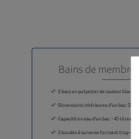
Bains de membres 
2 bacs en polyester de couleur blanc
Dimensions intérieures d’un bac: 35c
Capacité en eau d’un bac: ~45 litres
2 bondes à surverse formant trop-ple