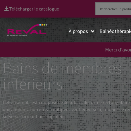
Télécharger le catalogue
À propos
Balnéothérapi
Merci d’avoi
Bains de membres
inférieurs
Cet ensemble est composé de deux bacs de forme rectangulair
une alimentation en eau mitigée avec bec verseur, robinet de re
surverse formant un trop plein.