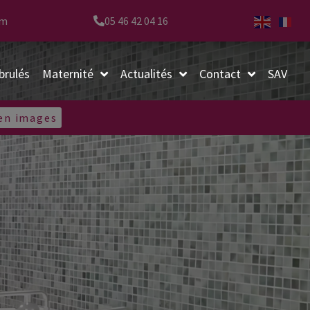
om
05 46 42 04 16
brulés
Maternité
Actualités
Contact
SAV
 en images