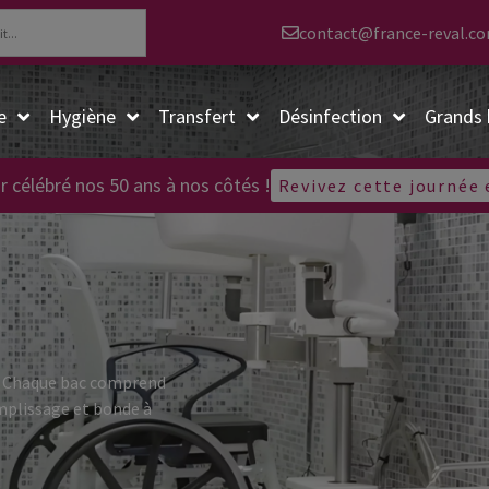
contact@france-reval.c
e
Hygiène
Transfert
Désinfection
Grands 
r célébré nos 50 ans à nos côtés !
Revivez cette journée
e. Chaque bac comprend
mplissage et bonde à