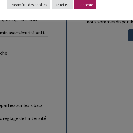
Paramètre des cookies
Je refuse
J'accepte
Vous pouvez contacter n
mplissage au choix
nous sommes disponible
in avec sécurité anti-
nche
́parties sur les 2 bacs
églage de l’intensité