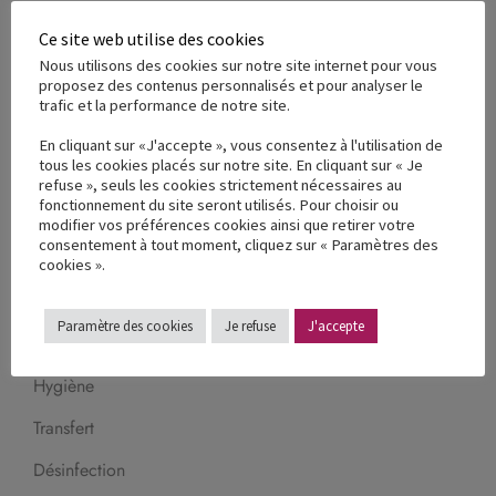
À propos
Ce site web utilise des cookies
Nos valeurs & engagements
Nous utilisons des cookies sur notre site internet pour vous
proposez des contenus personnalisés et pour analyser le
trafic et la performance de notre site.
Nos usines de production
En cliquant sur «J'accepte », vous consentez à l'utilisation de
Nos réalisations terrain
tous les cookies placés sur notre site. En cliquant sur « Je
refuse », seuls les cookies strictement nécessaires au
Nos partenaires
fonctionnement du site seront utilisés. Pour choisir ou
modifier vos préférences cookies ainsi que retirer votre
France Reval recrute
consentement à tout moment, cliquez sur « Paramètres des
cookies ».
Nos produits
Paramètre des cookies
Je refuse
J'accepte
Balnéothérapie
Hygiène
Transfert
Désinfection