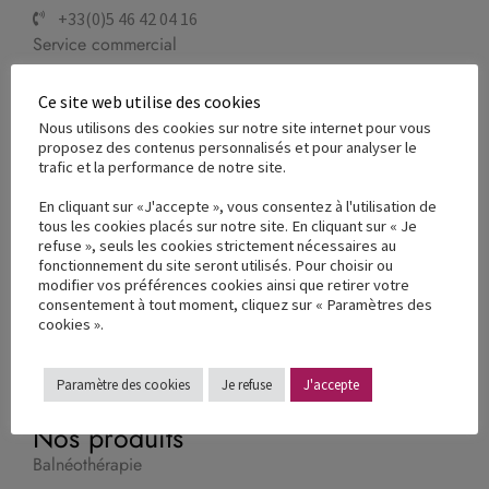
+33(0)5 46 42 04 16
Service commercial
Service technique
Ce site web utilise des cookies
Nous utilisons des cookies sur notre site internet pour vous
proposez des contenus personnalisés et pour analyser le
À propos
trafic et la performance de notre site.
Nos valeurs & engagements
En cliquant sur «J'accepte », vous consentez à l'utilisation de
tous les cookies placés sur notre site. En cliquant sur « Je
Nos usines de production
refuse », seuls les cookies strictement nécessaires au
fonctionnement du site seront utilisés. Pour choisir ou
Nos réalisations terrain
modifier vos préférences cookies ainsi que retirer votre
consentement à tout moment, cliquez sur « Paramètres des
Nos partenaires
cookies ».
France Reval recrute
Paramètre des cookies
Je refuse
J'accepte
Nos produits
Balnéothérapie