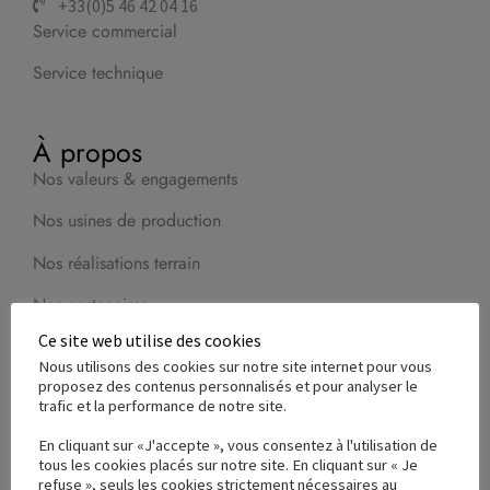
+33(0)5 46 42 04 16
Service commercial
Service technique
À propos
Nos valeurs & engagements
Nos usines de production
Nos réalisations terrain
Nos partenaires
Ce site web utilise des cookies
France Reval recrute
Nous utilisons des cookies sur notre site internet pour vous
proposez des contenus personnalisés et pour analyser le
trafic et la performance de notre site.
Nos produits
En cliquant sur «J'accepte », vous consentez à l'utilisation de
Balnéothérapie
tous les cookies placés sur notre site. En cliquant sur « Je
refuse », seuls les cookies strictement nécessaires au