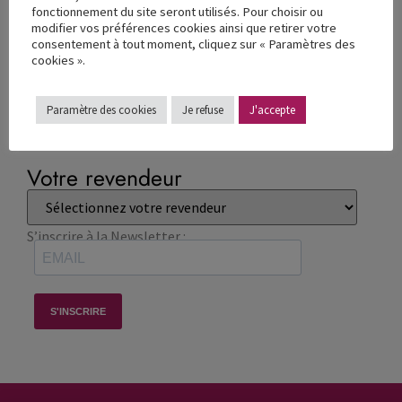
Hygiène
fonctionnement du site seront utilisés. Pour choisir ou
modifier vos préférences cookies ainsi que retirer votre
Transfert
consentement à tout moment, cliquez sur « Paramètres des
cookies ».
Désinfection
Grands brûlés
Paramètre des cookies
Je refuse
J'accepte
Votre revendeur
S’inscrire à la Newsletter :