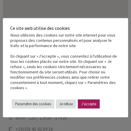
Ce site web utilise des cookies
Nous utilisons des cookies sur notre site internet pour vous
proposez des contenus personnalisés et pour analyser le
trafic et la performance de notre site.
En cliquant sur «J'accepte », vous consentez à l'utilisation de
tous les cookies placés sur notre site. En cliquant sur « Je
refuse », seuls les cookies strictement nécessaires au
fonctionnement du site seront utilisés. Pour choisir ou
modifier vos préférences cookies ainsi que retirer votre
consentement à tout moment, cliquez sur « Paramètres des
cookies ».
Contactez-nous
Paramètre des cookies
Je refuse
J'accepte
Lundi - Vendredi
8h30 - 12h / 13h30 - 17h30
+33(0)5 46 42 04 16