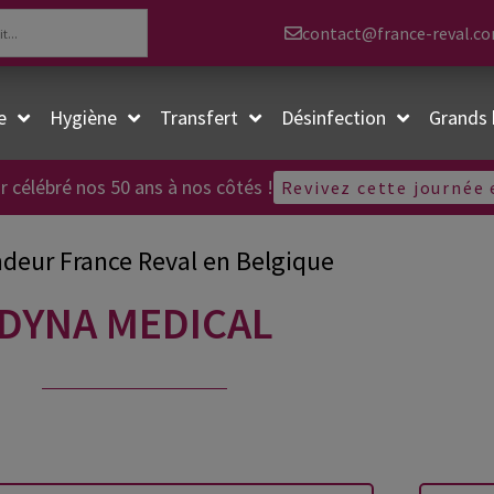
contact@france-reval.c
e
Hygiène
Transfert
Désinfection
Grands 
r célébré nos 50 ans à nos côtés !
Revivez cette journée
deur France Reval en Belgique
DYNA MEDICAL