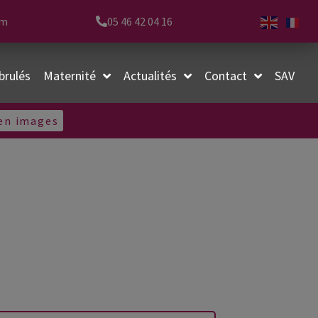
om
05 46 42 04 16
brulés
Maternité
Actualités
Contact
SAV
 en images