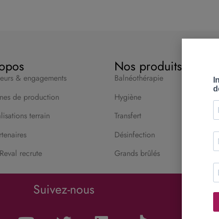
opos
Nos produits
leurs & engagements
Balnéothérapie
nes de production
Hygiène
isations terrain
Transfert
tenaires
Désinfection
Reval recrute
Grands brûlés
Suivez-nous