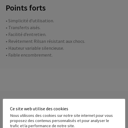
Points forts
• Simplicité d’utilisation.
• Transferts aisés.
• Facilité d’entretien.
• Revètement Rilsan résistant aux chocs.
• Hauteur variable silencieuse.
• Faible encombrement.
Produits similaires
Ce site web utilise des cookies
Nous utilisons des cookies sur notre site internet pour vous
proposez des contenus personnalisés et pour analyser le
trafic et la performance de notre site.