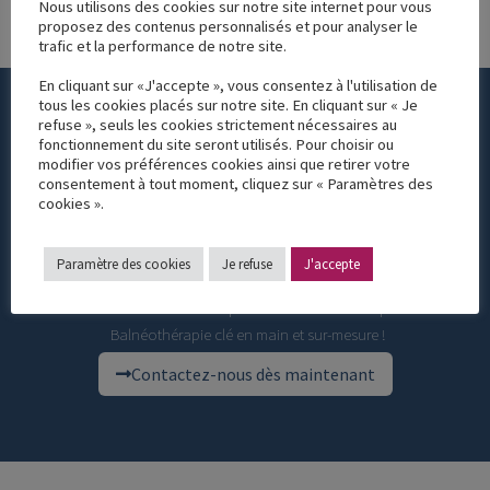
Nous utilisons des cookies sur notre site internet pour vous
proposez des contenus personnalisés et pour analyser le
trafic et la performance de notre site.
En cliquant sur «J'accepte », vous consentez à l'utilisation de
tous les cookies placés sur notre site. En cliquant sur « Je
Vous avez un projet de
refuse », seuls les cookies strictement nécessaires au
fonctionnement du site seront utilisés. Pour choisir ou
modifier vos préférences cookies ainsi que retirer votre
Balnéothérapie et souhaitez être
consentement à tout moment, cliquez sur « Paramètres des
cookies ».
accompagné ?
Paramètre des cookies
Je refuse
J'accepte
Appuyez vous sur une équipe expérimentée et près d’un demi-siècle de
savoir-faire dans la conception et réalisation d’espaces de
Balnéothérapie clé en main et sur-mesure !
Contactez-nous dès maintenant