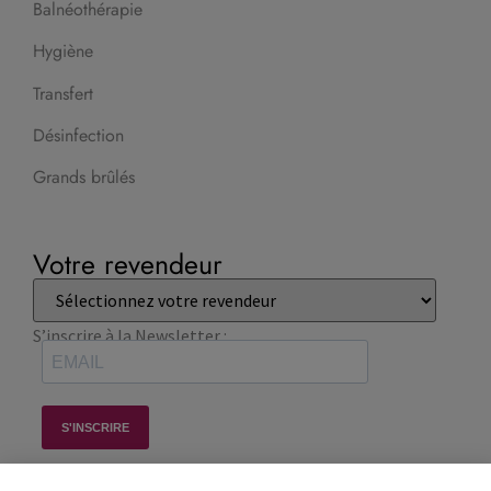
Balnéothérapie
Hygiène
Transfert
Désinfection
Grands brûlés
Votre revendeur
S’inscrire à la Newsletter :