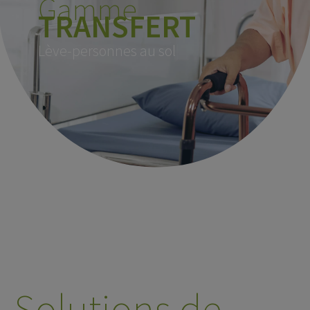
Gamme
TRANSFERT
Lève-personnes
X
Solutions de