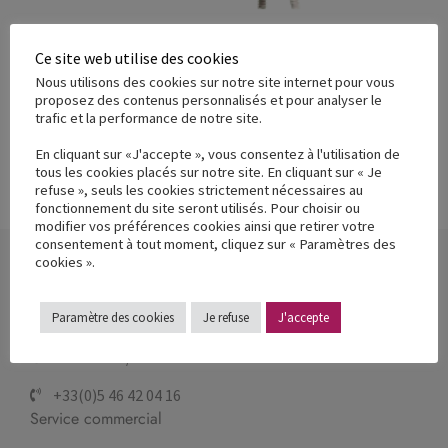
Ce site web utilise des cookies
Nous utilisons des cookies sur notre site internet pour vous
Moteur fixe décrochable CP200
proposez des contenus personnalisés et pour analyser le
trafic et la performance de notre site.
Ajouter à ma demande de devis
En cliquant sur «J'accepte », vous consentez à l'utilisation de
tous les cookies placés sur notre site. En cliquant sur « Je
refuse », seuls les cookies strictement nécessaires au
fonctionnement du site seront utilisés. Pour choisir ou
modifier vos préférences cookies ainsi que retirer votre
consentement à tout moment, cliquez sur « Paramètres des
cookies ».
Contactez-nous
Paramètre des cookies
Je refuse
J'accepte
Lundi - Vendredi
8h30 - 12h / 13h30 - 17h30
+33(0)5 46 42 04 16
Service commercial