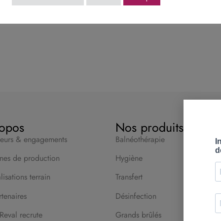
opos
Nos produits
leurs & engagements
Balnéothérapie
nes de production
Hygiène
isations terrain
Transfert
tenaires
Désinfection
Reval recrute
Grands brûlés