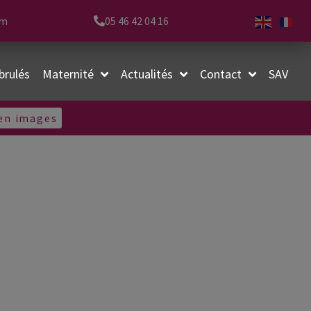
om
05 46 42 04 16
brulés
Maternité
Actualités
Contact
SAV
 en images