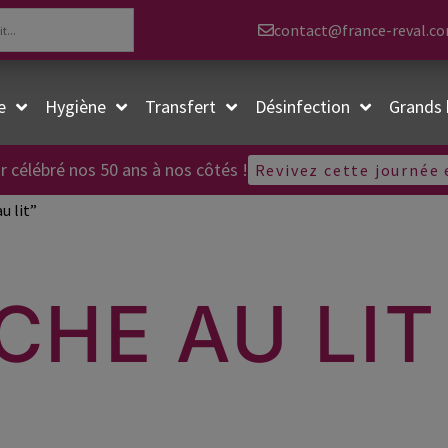
contact@france-reval.c
e
Hygiène
Transfert
Désinfection
Grands 
r célébré nos 50 ans à nos côtés !
Revivez cette journée
u lit”
CHE AU LIT