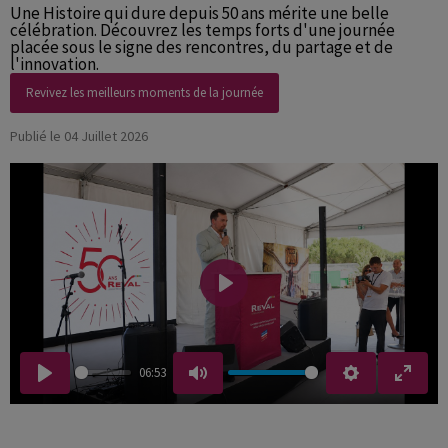
Une Histoire qui dure depuis 50 ans mérite une belle
célébration. Découvrez les temps forts d'une journée
placée sous le signe des rencontres, du partage et de
l'innovation.
Revivez les meilleurs moments de la journée
Publié le 04 Juillet 2026
Play
06:53
Play
Mute
Settings
Enter 