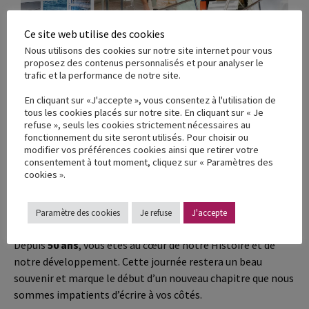
Ce site web utilise des cookies
Nous utilisons des cookies sur notre site internet pour vous
proposez des contenus personnalisés et pour analyser le
trafic et la performance de notre site.
Revivez les meilleurs moments de la journée
En cliquant sur «J'accepte », vous consentez à l'utilisation de
tous les cookies placés sur notre site. En cliquant sur « Je
refuse », seuls les cookies strictement nécessaires au
fonctionnement du site seront utilisés. Pour choisir ou
Merci d'avoir célébré ces 50 ans
modifier vos préférences cookies ainsi que retirer votre
avec nous !
consentement à tout moment, cliquez sur « Paramètres des
cookies ».
Nous remercions chaleureusement nos
collaborateurs
,
clients
,
partenaires
et
prestataires
pour leur présence et
Paramètre des cookies
Je refuse
J'accepte
leur confiance.
Depuis
50 ans
, vous êtes au cœur de notre Histoire et de
notre développement. Cette journée restera un beau
souvenir et marque le début d’un nouveau chapitre que nous
sommes impatients d’écrire à vos côtés.