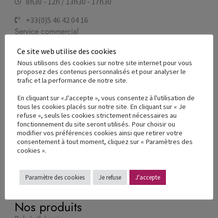
8h30 - 12h / 13h30 - 17h30
+33(0)5 46 42 04 16
Service commercial
Service technique
Ce site web utilise des cookies
Nous utilisons des cookies sur notre site internet pour vous
proposez des contenus personnalisés et pour analyser le
trafic et la performance de notre site.
À propos
Nos valeurs & engagements
En cliquant sur «J'accepte », vous consentez à l'utilisation de
tous les cookies placés sur notre site. En cliquant sur « Je
Nos usines de production
refuse », seuls les cookies strictement nécessaires au
fonctionnement du site seront utilisés. Pour choisir ou
modifier vos préférences cookies ainsi que retirer votre
Nos réalisations terrain
consentement à tout moment, cliquez sur « Paramètres des
cookies ».
Nos partenaires
France Reval recrute
Paramètre des cookies
Je refuse
J'accepte
Nos produits